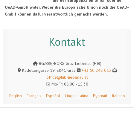
die der Europäischen Union oder der
OeAD-GmbH wider. Weder die Europäische Union noch die OeAD-
GmbH können dafür verantwortlich gemacht werden.
Kontakt
BG/BRG/BORG Graz-Liebenau (HIB)
Kadettengasse 19, 8041 Graz
+43 50 248 013
office@hib-liebenau.at
Mo-Fr: 08.00 - 15.30
English
–
Français
–
Español
–
Lingua Latina
–
Русский
–
Italiano