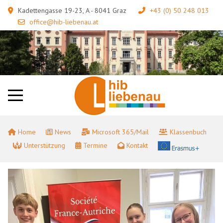
Kadettengasse 19-23, A - 8041 Graz
+43 (0) 50 248 013
office@hib-liebenau.at
Home
News
Microsoft 365/Mail
Klassenbuch
Unterstützung
Termine
Kontakt