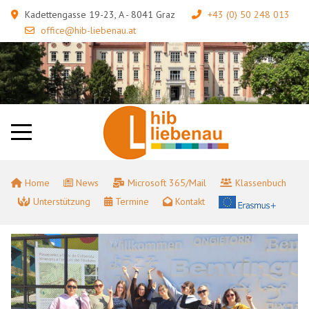
Kadettengasse 19-23, A - 8041 Graz
+43 (0) 50 248 013
office@hib-liebenau.at
Home
News
Microsoft 365/Mail
Klassenbuch
Unterstützung
Termine
Kontakt