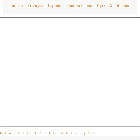
English
–
Français
–
Español
–
Lingua Latina
–
Русский
–
Italiano
Größere Karte anzeigen