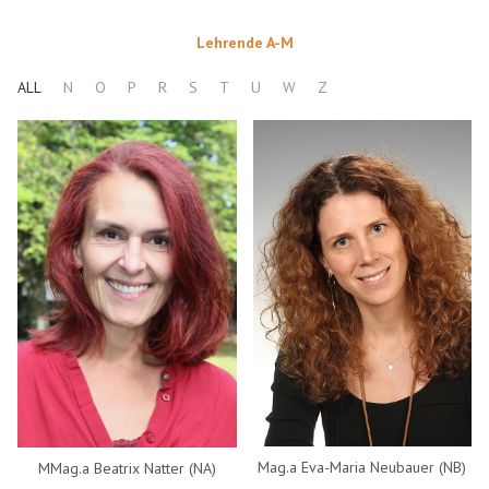
Lehrende A-M
ALL
N
O
P
R
S
T
U
W
Z
Mag.a Eva-Maria Neubauer (NB)
MMag.a Beatrix Natter (NA)