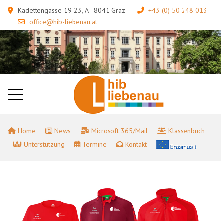
Kadettengasse 19-23, A - 8041 Graz
+43 (0) 50 248 013
office@hib-liebenau.at
Home
News
Microsoft 365/Mail
Klassenbuch
Unterstützung
Termine
Kontakt