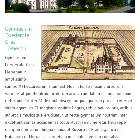
Gymnasium
Foederale
Graz-
Liebenau
Gymnasium
Foederale Graz-
Liebenau in
amplissimo
campo XI hectarearum situm est. Hoc in horto maxima arborum
varietas atque theatrum prato decoro circumdatum animos hominum
delectant. Circiter M discipuli discipulaeque, quorum pars in collegio
vitam agunt, ab CL magistris optime linguis, rebus naturalibus, artibus
athleticis musicisque erudiuntur, ut recte gymnasium nostrum inter
excellentissimas accademias totius Austriae numeretur. Persaepe
discipuli non solum lingua Latina et Russica et Francogallica et
Britannica et Hispanica, sed etiam in cantibus vocum cum aliis