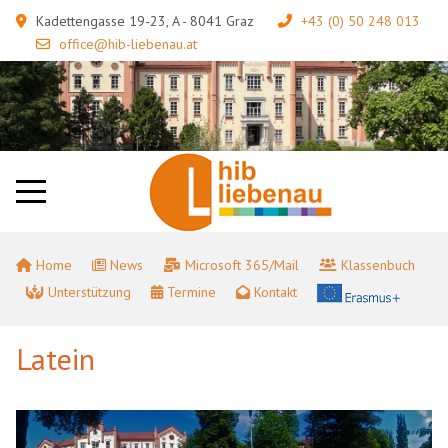
Kadettengasse 19-23, A - 8041 Graz
+43 (0) 50 248 013
office@hib-liebenau.at
Home
News
Microsoft 365/Mail
Klassenbuch
Unterstützung
Termine
Kontakt
Latein