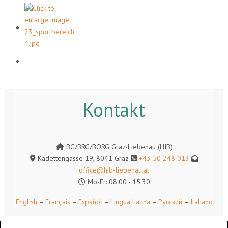
Kontakt
BG/BRG/BORG Graz-Liebenau (HIB)
Kadettengasse 19, 8041 Graz
+43 50 248 013
office@hib-liebenau.at
Mo-Fr: 08.00 - 15.30
English
–
Français
–
Español
–
Lingua Latina
–
Русский
–
Italiano