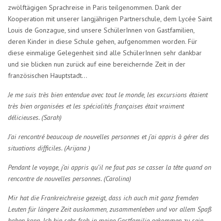
zwölftägigen Sprachreise in Paris teilgenommen. Dank der
Kooperation mit unserer langjährigen Partnerschule, dem Lycée Saint
Louis de Gonzague, sind unsere SchülerInnen von Gastfamilien,
deren Kinder in diese Schule gehen, aufgenommen worden. Für
diese einmalige Gelegenheit sind alle SchülerInnen sehr dankbar
und sie blicken nun zurück auf eine bereichernde Zeit in der
französischen Hauptstadt…
Je me suis très bien entendue avec tout le monde, les excursions étaient
très bien organisées et les spécialités françaises était vraiment
délicieuses. (Sarah)
J'ai rencontré beaucoup de nouvelles personnes et j'ai appris à gérer des
situations difficiles. (Arijana )
Pendant le voyage, j’ai appris qu’il ne faut pas se casser la tête quand on
rencontre de nouvelles personnes.
(Carolina)
Mir hat die Frankreichreise gezeigt, dass ich auch mit ganz fremden
Leuten für längere Zeit auskommen, zusammenleben und vor allem Spaß
haben kann. Ich bin sehr froh in meine Gastfamilie gekommen zu sein,