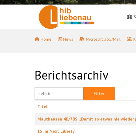
S
Home
News
Microsoft 365/Mail
K
Berichtsarchiv
Titelfilter
Filter
Zurü
Titel
Beiträge
Mauthausen 4B/7BS: „Damit so etwas nie wieder 
1S im Next Liberty