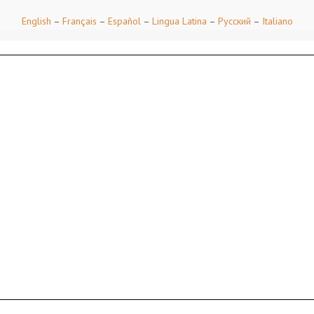
English
–
Français
–
Español
–
Lingua Latina
–
Русский
–
Italiano