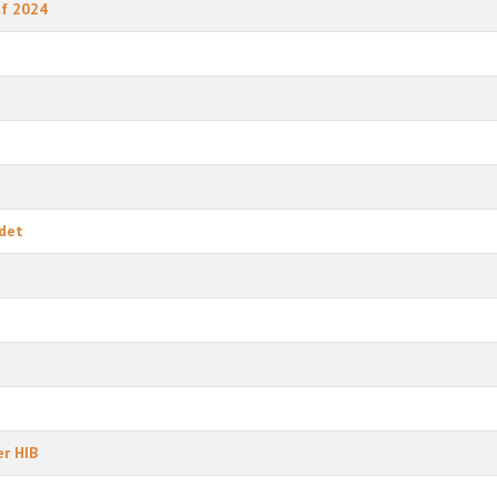
uf 2024
ndet
er HIB