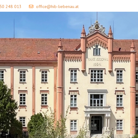
 50 248 013
office@hib-liebenau.at