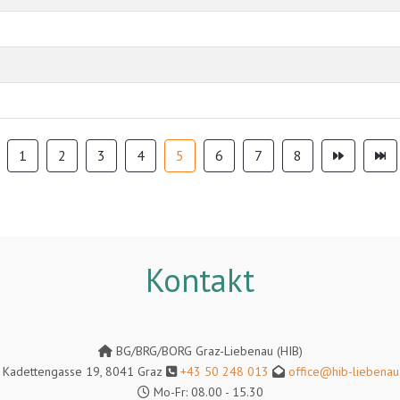
1
2
3
4
5
6
7
8
Kontakt
BG/BRG/BORG Graz-Liebenau (HIB)
Kadettengasse 19, 8041 Graz
+43 50 248 013
office@hib-liebenau.
Mo-Fr: 08.00 - 15.30