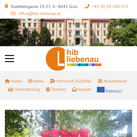
Kadettengasse 19-23, A - 8041 Graz
+43 (0) 50 248 013
office@hib-liebenau.at
Home
News
Microsoft 365/Mail
Klassenbuch
Unterstützung
Termine
Kontakt