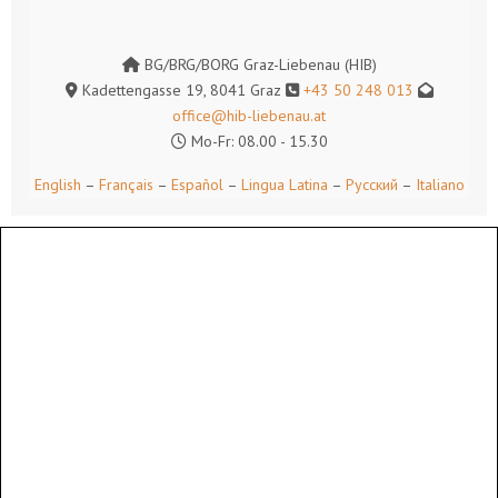
BG/BRG/BORG Graz-Liebenau (HIB)
Kadettengasse 19, 8041 Graz
+43 50 248 013
office@hib-liebenau.at
Mo-Fr: 08.00 - 15.30
English
–
Français
–
Español
–
Lingua Latina
–
Русский
–
Italiano