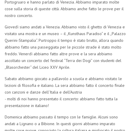
Portogruaro e hanno parlato di Venezia. Abbiamo imparato molte
cose sulla storia di queste città. Abbiamo anche fatto le prove per il
nostro concerto.
Giovedì siamo andati a Venezia. Abbiamo visto il ghetto di Venezia e
visitato una mostra e un museo – il „Kunsthaus Paradiso“ e il „Palazzo
Querini-Stampalia“. Purtroppo il tempo è stato brutto, allora quando
abbiamo fatto una passeggiata per le piccole strade è stato molto
freddo. Venerdì abbiamo fatto altre prove e la sera abbiamo
ascoltato un concerto del festival “Terra dei Dogi” con studenti del
„Blasorchester“ del Liceo XXV Aprile.
Sabato abbiamo giocato a pallavolo a scuola e abbiamo visitato le
lezioni di filosofia e italiano. La sera abbiamo fatto il concerto finale
con canzoni e danze dell’Italia e dell’Austria
- molti di noi hanno presentato il concerto: abbiamo fatto tutta la
presentazione in italiano!
Domenica abbiamo passato il tempo con le famiglie. Alcuni sono
andati a Lignano o a Bibione. In questi giorni abbiamo imparato
molte cose nuove, conosciuto la cultura italiana e migliorato il nostro