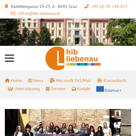
Kadettengasse 19-23, A - 8041 Graz
+43 (0) 50 248 013
office@hib-liebenau.at
Home
News
Microsoft 365/Mail
Klassenbuch
Unterstützung
Termine
Kontakt