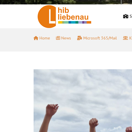
S
Home
News
Microsoft 365/Mail
K