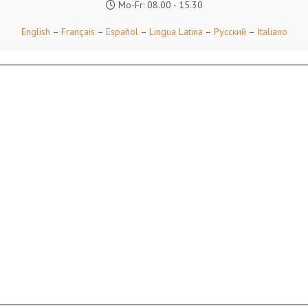
Mo-Fr: 08.00 - 15.30
English
–
Français
–
Español
–
Lingua Latina
–
Русский
–
Italiano