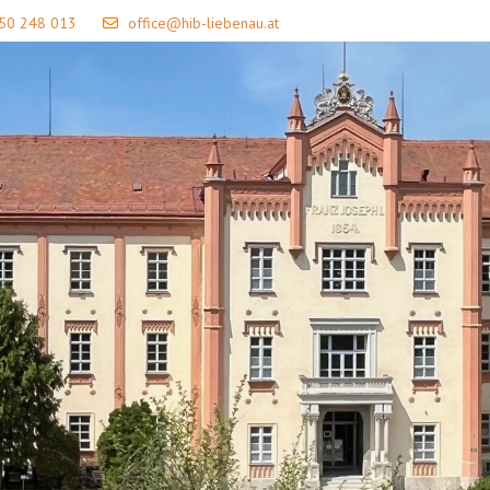
 50 248 013
office@hib-liebenau.at