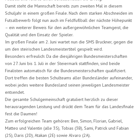
Damit steht die Mannschaft bereits zum zweiten Mal in diesem
Schuljahr in einem großen Finale. Nach dem starken Abschneiden im
Futsalbewerb folgt nun auch im Feldfußball der nächste Höhepunkt
– ein weiterer Beweis für den außergewöhnlichen Teamgeist, die
Qualität und den Einsatz der Spieler.
Im großen Finale am 2. Juni wartet nun die SMS Bruckner, gegen die
um den steirischen Landesmeistertitel gespielt wird.
Besonders erfreulich: Da die diesjährigen Bundesmeisterschaften
von 27. Juni bis 1. Juli in der Steiermark stattfinden, sind beide
Finalisten automatisch für die Bundesmeisterschaften qualifiziert.
Dort treffen die besten Schulteams aller Bundesländer aufeinander,
wobei jedes weitere Bundesland seinen jeweiligen Landesmeister
entsendet.
Die gesamte Schulgemeinschaft gratuliert herzlich zu dieser
herausragenden Leistung und drückt dem Team für das Landesfinale
fest die Daumen!
Zum erfolgreichen Team gehören: Ben, Simon, Florian, Gabriel,
Matteo und Valentin (alle 3S), Tobias (3B), Sami, Patrick und Fabian
(2S), Daris (2D), Atakan (2E) sowie Alvaro (2A).