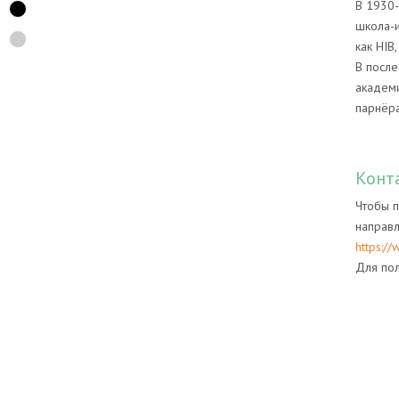
В 1930-
школа-и
как HIB
В после
академи
парнёра
Конт
Чтобы п
направл
https:/
Для пол