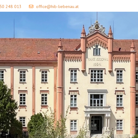
 50 248 013
office@hib-liebenau.at