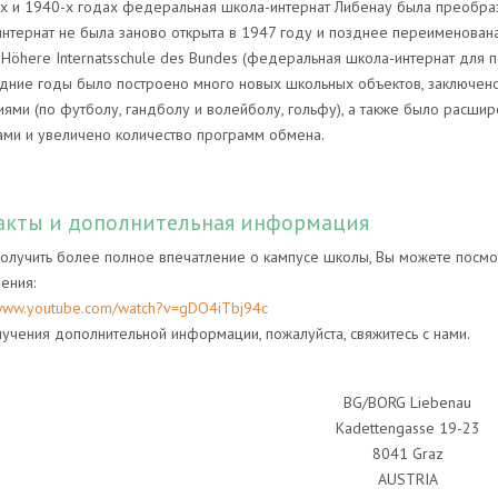
х и 1940-х годах федеральная школа-интернат Либенау была преобраз
нтернат не была заново открыта в 1947 году и позднее переименована
, Höhere Internatsschule des Bundes (федеральная школа-интернат для
дние годы было построено много новых школьных объектов, заключено
ями (по футболу, гандболу и волейболу, гольфу), а также было расши
ми и увеличено количество программ обмена.
акты и дополнительная информация
олучить более полное впечатление о кампусе школы, Вы можете посм
ения:
/www.youtube.com/watch?v=gDO4iTbj94c
учения дополнительной информации, пожалуйста, свяжитесь с нами.
BG/BORG Liebenau
Kadettengasse 19-23
8041 Graz
AUSTRIA