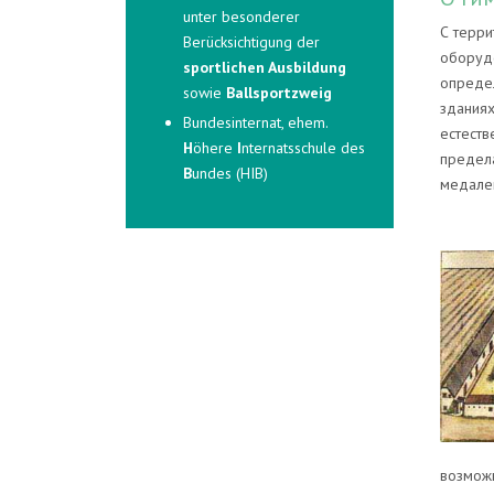
unter besonderer
С терри
Berücksichtigung der
оборудо
sportlichen Ausbildung
определ
sowie
Ballsportzweig
зданиях
Bundesinternat, ehem.
естеств
H
öhere
I
nternatsschule des
предела
B
undes (HIB)
медале
возможн