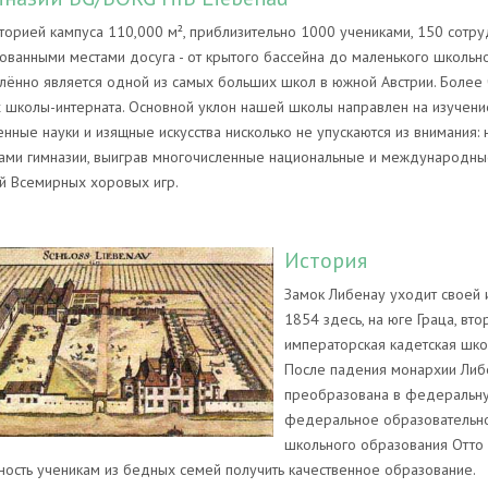
торией кампуса 110,000 м², приблизительно 1000 учениками, 150 сотр
ванными местами досуга - от крытого бассейна до маленького школьно
ённо является одной из самых больших школ в южной Австрии. Более 
 школы-интерната. Основной уклон нашей школы направлен на изучение
енные науки и изящные искусства нисколько не упускаются из внимания
ми гимназии, выиграв многочисленные национальные и международные
й Всемирных хоровых игр.
История
Замок Либенау уходит своей 
1854 здесь, на юге Граца, вт
императорская кадетская шко
После падения монархии Либе
преобразована в федеральную
федеральное образовательн
школьного образования Отто 
ость ученикам из бедных семей получить качественное образование.