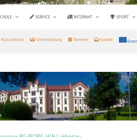
CHULE
SERVICE
INTERNAT
SPORT
Klassenbuch
Unterstützung
Termine
Kontakt
мназии BG/BORG HIB Liebenau