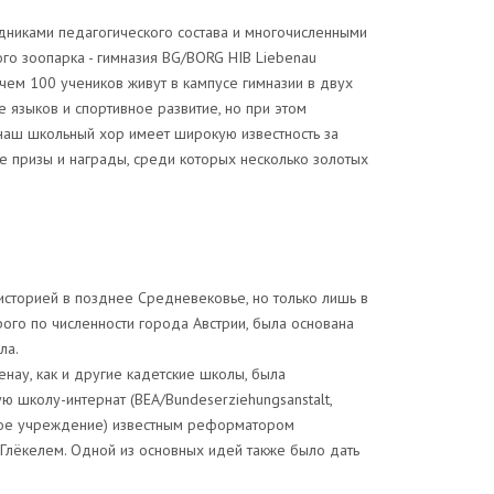
удниками педагогического состава и многочисленными
го зоопарка - гимназия BG/BORG HIB Liebenau
чем 100 учеников живут в кампусе гимназии в двух
 языков и спортивное развитие, но при этом
: наш школьный хор имеет широкую известность за
 призы и награды, среди которых несколько золотых
историей в позднее Средневековье, но только лишь в
орого по численности города Австрии, была основана
ла.
нау, как и другие кадетские школы, была
 школу-интернат (BEA/Bundeserziehungsanstalt,
ое учреждение) известным реформатором
Глёкелем. Одной из основных идей также было дать