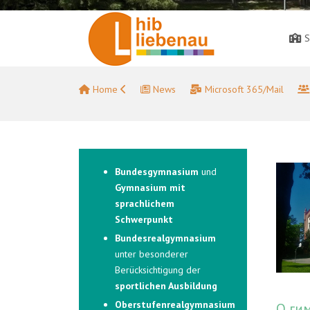
S
Home
News
Microsoft 365/Mail
Bundesgymnasium
und
Gymnasium mit
sprachlichem
Schwerpunkt
Bundesrealgymnasium
unter besonderer
Berücksichtigung der
sportlichen Ausbildung
Oberstufenrealgymnasium
О ги