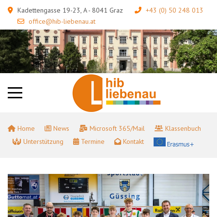
Kadettengasse 19-23, A - 8041 Graz
+43 (0) 50 248 013
office@hib-liebenau.at
Home
News
Microsoft 365/Mail
Klassenbuch
Unterstützung
Termine
Kontakt