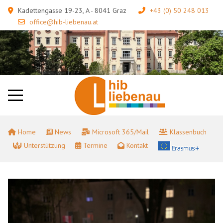
Kadettengasse 19-23, A - 8041 Graz
+43 (0) 50 248 013
office@hib-liebenau.at
Home
News
Microsoft 365/Mail
Klassenbuch
Unterstützung
Termine
Kontakt