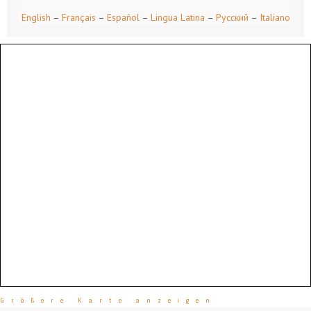
English
–
Français
–
Español
–
Lingua Latina
–
Русский
–
Italiano
Größere Karte anzeigen