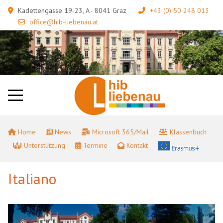
Kadettengasse 19-23, A - 8041 Graz
+43 (0) 50 248 013
office@hib-liebenau.at
Home
News
Microsoft 365/Mail
Klassenbuch
Unterstützung
Termine
Kontakt
Italiano