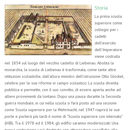
Storia
La prima scuola
superiore come
collegio per i
cadetti
dell’esercito
dell’Imperatore
viene costruita
nel 1854 sul luogo del vecchio castello di Liebenau. Abolita la
monarchia, la scuola di Liebenau è trasformata, come tante altre
istituzioni scolastiche, dall’allora ministro dell’istruzione Otto Glöckel,
celebre per le sue riforme in campo scolastico: La scuola diventa
pubblica e permette, con il suo convitto, di essere aperta anche ad
allievi provenienti da lontano. Dopo una pausa durante la Seconda
guerra mondiale, in cui nella scuola si farà posto ad una sezione
come Scuola superiore per la Wehrmacht, nel 1947 riaprirà le sue
porte e porterà più tardi il nome di “Scuola superiore con internato”
(HIB). Tra il 1978 ed il 1984, gli edifici saranno modernizzati: Una
nuova costruzione sarà destinata con attrezzature specifiche alle