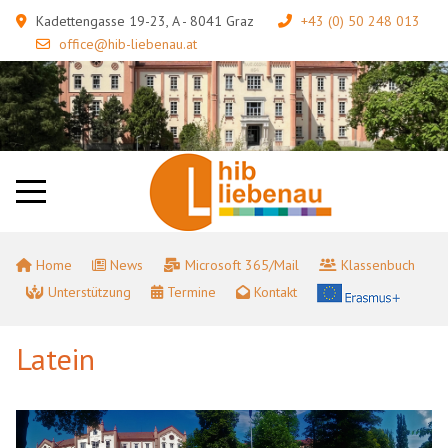
Kadettengasse 19-23, A - 8041 Graz
+43 (0) 50 248 013
office@hib-liebenau.at
Home
News
Microsoft 365/Mail
Klassenbuch
Unterstützung
Termine
Kontakt
Latein