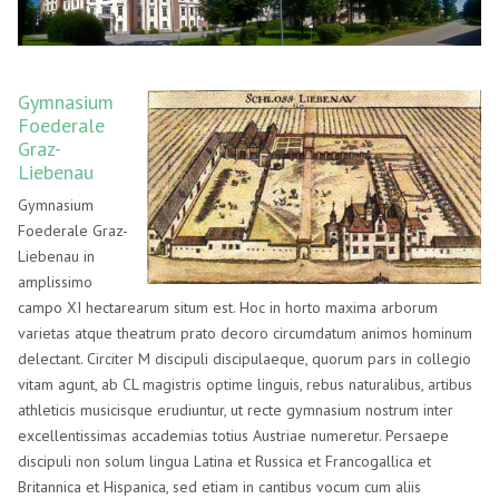
Gymnasium
Foederale
Graz-
Liebenau
Gymnasium
Foederale Graz-
Liebenau in
amplissimo
campo XI hectarearum situm est. Hoc in horto maxima arborum
varietas atque theatrum prato decoro circumdatum animos hominum
delectant. Circiter M discipuli discipulaeque, quorum pars in collegio
vitam agunt, ab CL magistris optime linguis, rebus naturalibus, artibus
athleticis musicisque erudiuntur, ut recte gymnasium nostrum inter
excellentissimas accademias totius Austriae numeretur. Persaepe
discipuli non solum lingua Latina et Russica et Francogallica et
Britannica et Hispanica, sed etiam in cantibus vocum cum aliis