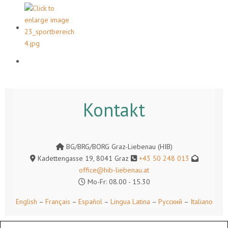
Kontakt
BG/BRG/BORG Graz-Liebenau (HIB)
Kadettengasse 19, 8041 Graz
+43 50 248 013
office@hib-liebenau.at
Mo-Fr: 08.00 - 15.30
English
–
Français
–
Español
–
Lingua Latina
–
Русский
–
Italiano