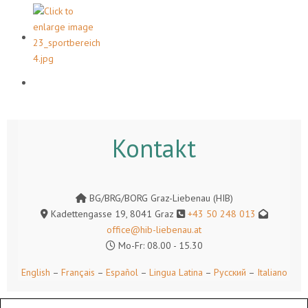
Kontakt
BG/BRG/BORG Graz-Liebenau (HIB)
Kadettengasse 19, 8041 Graz
+43 50 248 013
office@hib-liebenau.at
Mo-Fr: 08.00 - 15.30
English
–
Français
–
Español
–
Lingua Latina
–
Русский
–
Italiano