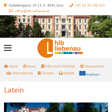
Kadettengasse 19-23, A - 8041 Graz
+43 (0) 50 248 013
office@hib-liebenau.at
Home
News
Microsoft 365/Mail
Klassenbuch
Unterstützung
Termine
Kontakt
Latein