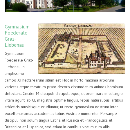
Gymnasium
Foederale
Graz-
Liebenau
Gymnasium
Foederale Graz-
Liebenau in
amplissimo
campo XI hectarearum situm est. Hoc in horto maxima arborum
varietas atque theatrum prato decoro circumdatum animos hominum
delectant. Circiter M discipuli discipulaeque, quorum pars in collegio
vitam agunt, ab CL magistris optime linguis, rebus naturalibus, artibus
athleticis musicisque erudiuntur, ut recte gymnasium nostrum inter
excellentissimas accademias totius Austriae numeretur. Persaepe
discipuli non solum lingua Latina et Russica et Francogallica et
Britannica et Hispanica, sed etiam in cantibus vocum cum aliis