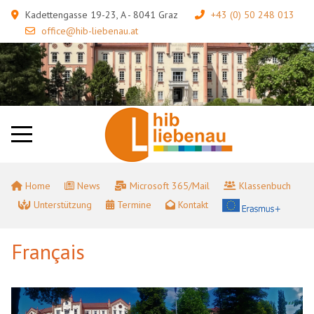
Kadettengasse 19-23, A - 8041 Graz
+43 (0) 50 248 013
office@hib-liebenau.at
Home
News
Microsoft 365/Mail
Klassenbuch
Unterstützung
Termine
Kontakt
Français