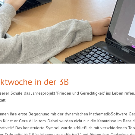
ektwoche in der 3B
rer Schule das Jahresprojekt "Frieden und Gerechtigkeit" ins Leben rufen.
att.
rinnen ihre erste Begegnung mit der dynamischen Mathematik-Software Geo
 Künstler Gerald Holtom. Dabei wurden nicht nur die Kenntnisse im Bereich "
Kreativität! Das konstruierte Symbol wurde schließlich mit verschiedenen To
 der Erde möglich? Was können wir dafür tun?" und fügten ihre Gedanken de