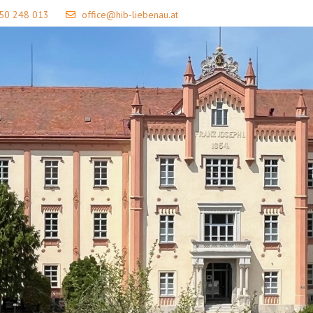
 50 248 013
office@hib-liebenau.at