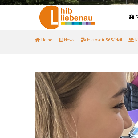
S
Home
News
Microsoft 365/Mail
K