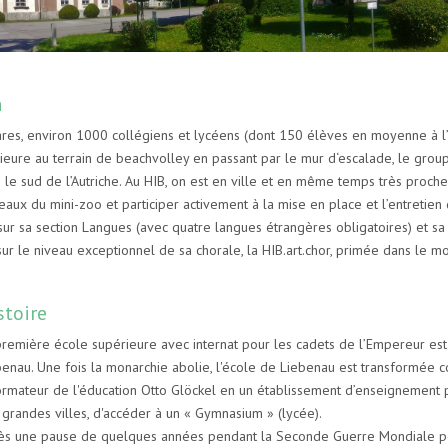
n
res, environ 1000 collégiens et lycéens (dont 150 élèves en moyenne à l’i
eure au terrain de beachvolley en passant par le mur d‘escalade, le groupe
le sud de l’Autriche. Au HIB, on est en ville et en même temps très proch
eaux du mini-zoo et participer activement à la mise en place et l’entretien
sa section Langues (avec quatre langues étrangères obligatoires) et sa s
, sur le niveau exceptionnel de sa chorale, la HIB.art.chor, primée dans le m
stoire
première école supérieure avec internat pour les cadets de l’Empereur est 
benau. Une fois la monarchie abolie, l'école de Liebenau est transformée 
ormateur de l'éducation Otto Glöckel en un établissement d’enseignement p
 grandes villes, d'accéder à un « Gymnasium » (lycée).
ès une pause de quelques années pendant la Seconde Guerre Mondiale pend