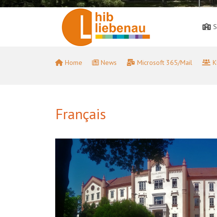
S
Home
News
Microsoft 365/Mail
K
Français