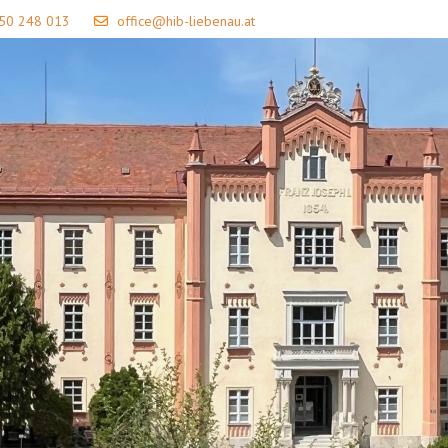
 50 248 013
office@hib-liebenau.at