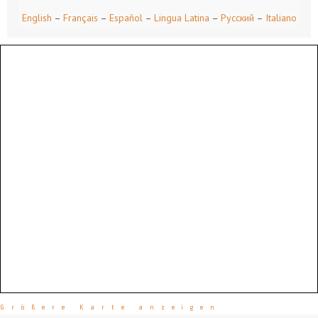
English
–
Français
–
Español
–
Lingua Latina
–
Русский
–
Italiano
Größere Karte anzeigen