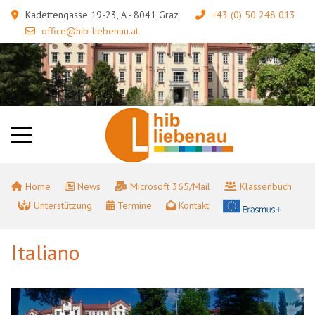
Kadettengasse 19-23, A - 8041 Graz
+43 (0) 50 248 013
office@hib-liebenau.at
Home
News
Microsoft 365/Mail
Klassenbuch
Unterstützung
Termine
Kontakt
Italiano