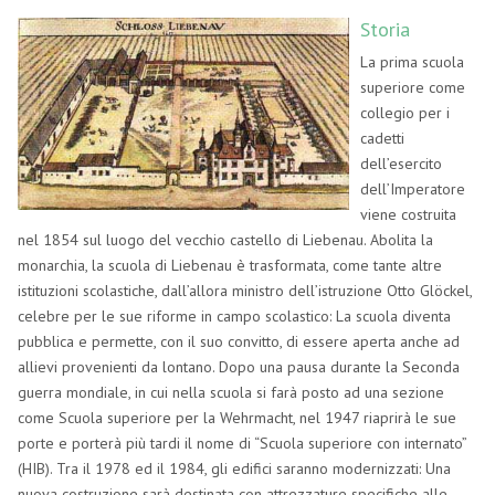
Storia
La prima scuola
superiore come
collegio per i
cadetti
dell’esercito
dell’Imperatore
viene costruita
nel 1854 sul luogo del vecchio castello di Liebenau. Abolita la
monarchia, la scuola di Liebenau è trasformata, come tante altre
istituzioni scolastiche, dall’allora ministro dell’istruzione Otto Glöckel,
celebre per le sue riforme in campo scolastico: La scuola diventa
pubblica e permette, con il suo convitto, di essere aperta anche ad
allievi provenienti da lontano. Dopo una pausa durante la Seconda
guerra mondiale, in cui nella scuola si farà posto ad una sezione
come Scuola superiore per la Wehrmacht, nel 1947 riaprirà le sue
porte e porterà più tardi il nome di “Scuola superiore con internato”
(HIB). Tra il 1978 ed il 1984, gli edifici saranno modernizzati: Una
nuova costruzione sarà destinata con attrezzature specifiche alle