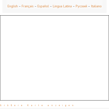
English
–
Français
–
Español
–
Lingua Latina
–
Русский
–
Italiano
Größere Karte anzeigen