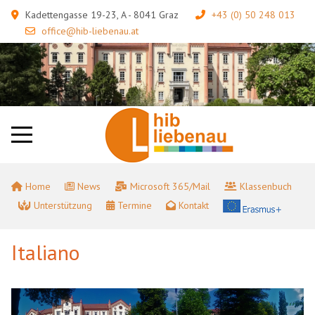
Kadettengasse 19-23, A - 8041 Graz
+43 (0) 50 248 013
office@hib-liebenau.at
Home
News
Microsoft 365/Mail
Klassenbuch
Unterstützung
Termine
Kontakt
Italiano