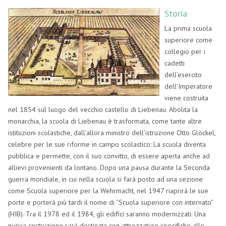
Storia
La prima scuola
superiore come
collegio per i
cadetti
dell’esercito
dell’Imperatore
viene costruita
nel 1854 sul luogo del vecchio castello di Liebenau. Abolita la
monarchia, la scuola di Liebenau è trasformata, come tante altre
istituzioni scolastiche, dall’allora ministro dell’istruzione Otto Glöckel,
celebre per le sue riforme in campo scolastico: La scuola diventa
pubblica e permette, con il suo convitto, di essere aperta anche ad
allievi provenienti da lontano. Dopo una pausa durante la Seconda
guerra mondiale, in cui nella scuola si farà posto ad una sezione
come Scuola superiore per la Wehrmacht, nel 1947 riaprirà le sue
porte e porterà più tardi il nome di “Scuola superiore con internato”
(HIB). Tra il 1978 ed il 1984, gli edifici saranno modernizzati: Una
nuova costruzione sarà destinata con attrezzature specifiche alle